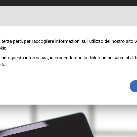
STRO METODO
COSA FACCIAMO
CHI SIAMO
PORTFOLIO
IL
di terze parti, per raccogliere informazioni sull’utilizzo del nostro sito
LTIMA FRONTIERA DE
okie
.
endo questa informativa, interagendo con un link o un pulsante al di f
odo.