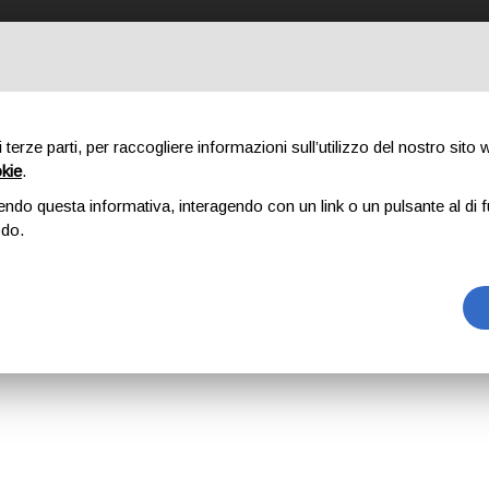
STRO METODO
COSA FACCIAMO
CHI SIAMO
PORTFOLIO
IL
di terze parti, per raccogliere informazioni sull’utilizzo del nostro sito
okie
.
PORTFOLIO
endo questa informativa, interagendo con un link o un pulsante al di f
RVIZI E
PROGETTI
odo.