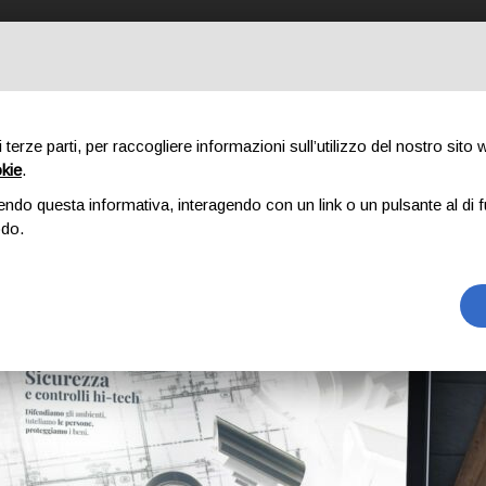
STRO METODO
COSA FACCIAMO
CHI SIAMO
PORTFOLIO
IL
di terze parti, per raccogliere informazioni sull’utilizzo del nostro sito
okie
.
endo questa informativa, interagendo con un link o un pulsante al di f
odo.