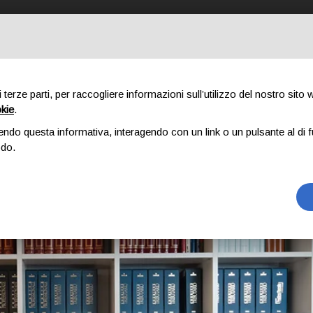
STRO METODO
COSA FACCIAMO
CHI SIAMO
PORTFOLIO
IL
di terze parti, per raccogliere informazioni sull’utilizzo del nostro sito
okie
.
endo questa informativa, interagendo con un link o un pulsante al di f
odo.