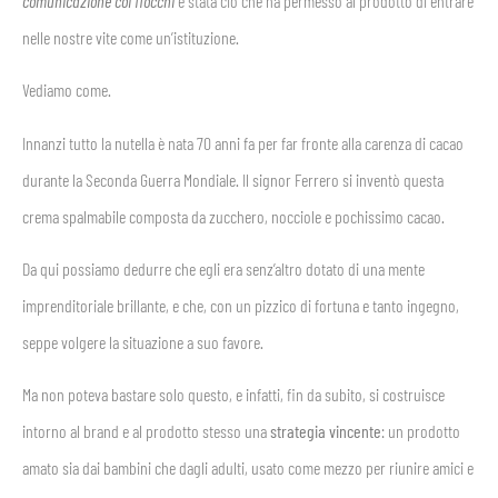
comunicazione coi fiocchi
è stata ciò che ha permesso al prodotto di entrare
nelle nostre vite come un’istituzione.
Vediamo come.
Innanzi tutto la nutella è nata 70 anni fa per far fronte alla carenza di cacao
durante la Seconda Guerra Mondiale. Il signor Ferrero si inventò questa
crema spalmabile composta da zucchero, nocciole e pochissimo cacao.
Da qui possiamo dedurre che egli era senz’altro dotato di una mente
imprenditoriale brillante, e che, con un pizzico di fortuna e tanto ingegno,
seppe volgere la situazione a suo favore.
Ma non poteva bastare solo questo, e infatti, fin da subito, si costruisce
intorno al brand e al prodotto stesso una
strategia vincente
: un prodotto
amato sia dai bambini che dagli adulti, usato come mezzo per riunire amici e