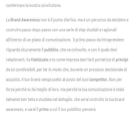
confermare la nostra convinzione.
La
Brand Awareness
non è il punto d’arrivo, ma è un percorso da decidere e
costruire passo dopo passo con una serie di step studiati e ragionati
all’interno di un piano di comunicazione. Il primo passo da intraprendere
riguarda sicuramente il
pubblico
, che va coinvolto, e con il quale devi
relazionarti. Va
fidelizzato
e tu come impresa devi farti portatrice di
principi
da lui condivisibili, per far in modo che, durante un processo decisionale di
acquisto, il tuo brand venga scelto al posto dei tuoi
competitor
. Non per
forza perchè tu fai meglio di loro, ma perchè la tua comunicazione è stata
talmente ben fatta e studiata nel dettaglio, che avrai costruito la tua brand
awareness, e sarai il
primo
a cui il tuo pubblico penserà.