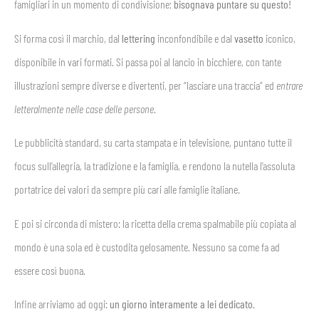
famigliari in un momento di condivisione;
bisognava puntare su questo!
Si forma così il marchio, dal
lettering
inconfondibile e dal
vasetto
iconico,
disponibile in vari formati. Si passa poi al lancio in bicchiere, con tante
illustrazioni sempre diverse e divertenti, per “lasciare una traccia” ed
entrare
letteralmente nelle case delle persone
.
Le pubblicità standard, su carta stampata e in televisione, puntano tutte il
focus sull’allegria, la tradizione e la famiglia, e rendono la nutella l’assoluta
portatrice dei valori da sempre più cari alle famiglie italiane.
E poi si circonda di mistero: la ricetta della crema spalmabile più copiata al
mondo è una sola ed è custodita gelosamente. Nessuno sa come fa ad
essere così buona.
Infine arriviamo ad oggi:
un giorno interamente a lei dedicato
.