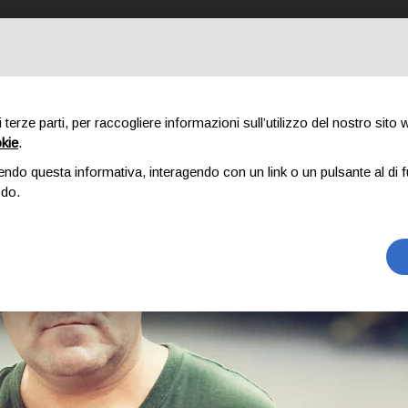
STRO METODO
COSA FACCIAMO
CHI SIAMO
PORTFOLIO
IL
di terze parti, per raccogliere informazioni sull’utilizzo del nostro sito
okie
.
endo questa informativa, interagendo con un link o un pulsante al di f
odo.