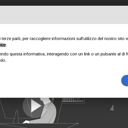
STRO METODO
COSA FACCIAMO
CHI SIAMO
PORTFOLIO
IL
di terze parti, per raccogliere informazioni sull’utilizzo del nostro sito
okie
.
endo questa informativa, interagendo con un link o un pulsante al di f
odo.