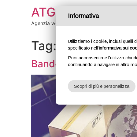
ATG Creative
Informativa
Agenzia web
Tag:
vendita
Utilizziamo i cookie, inclusi quelli 
specificato nell'
informativa sui co
Puoi acconsentirne l'utilizzo chiud
Bando e-commerce 2020
continuando a navigare in altro m
Scopri di più e personalizza