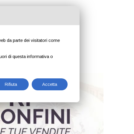
 web da parte dei visitatori come
uori di questa informativa o
ese lombarde
Rifiuta
Accetta