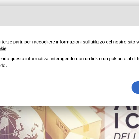
di terze parti, per raccogliere informazioni sull’utilizzo del nostro sito
okie
.
endo questa informativa, interagendo con un link o un pulsante al di f
: nuovi mercati per le impr
odo.