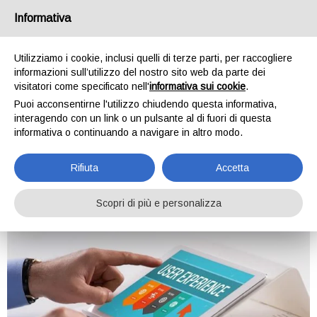
ATG Creative
Informativa
Agenzia web
Utilizziamo i cookie, inclusi quelli di terze parti, per raccogliere
informazioni sull’utilizzo del nostro sito web da parte dei
visitatori come specificato nell'
informativa sui cookie
.
Tag:
user experience
Puoi acconsentirne l'utilizzo chiudendo questa informativa,
interagendo con un link o un pulsante al di fuori di questa
informativa o continuando a navigare in altro modo.
“User Experience” e
usabilità per un sito web di
Rifiuta
Accetta
successo
Scopri di più e personalizza