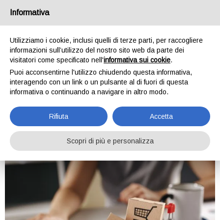
ATG Creative
Informativa
Agenzia web
Utilizziamo i cookie, inclusi quelli di terze parti, per raccogliere
informazioni sull’utilizzo del nostro sito web da parte dei
visitatori come specificato nell'
informativa sui cookie
.
Tag:
social
Puoi acconsentirne l'utilizzo chiudendo questa informativa,
interagendo con un link o un pulsante al di fuori di questa
informativa o continuando a navigare in altro modo.
E-COMMERCE ED APP: LA
NUOVA FRONTIERA DEL
Rifiuta
Accetta
BUSINESS ONLINE
Scopri di più e personalizza