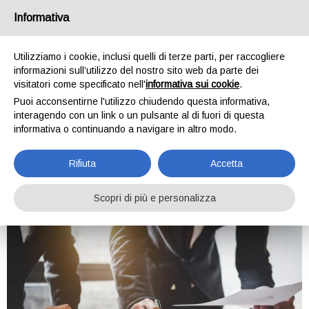
ATG Creative
Informativa
Agenzia web
Utilizziamo i cookie, inclusi quelli di terze parti, per raccogliere
informazioni sull’utilizzo del nostro sito web da parte dei
visitatori come specificato nell'
informativa sui cookie
.
Tag:
newsletter
Puoi acconsentirne l'utilizzo chiudendo questa informativa,
interagendo con un link o un pulsante al di fuori di questa
informativa o continuando a navigare in altro modo.
DIGITAL MARKETING E
BLACK FRIDAY: IL
Rifiuta
Accetta
CONNUBIO PERFETTO
Scopri di più e personalizza