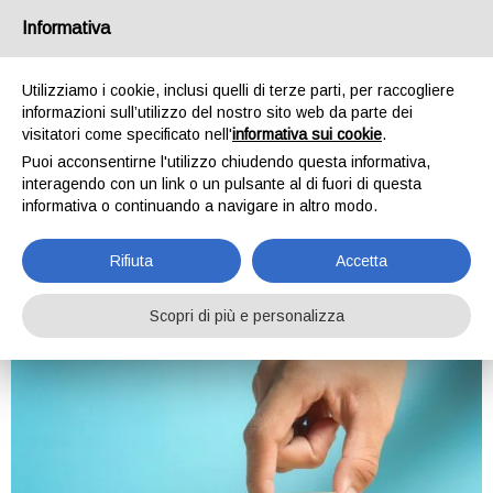
ATG Creative
Informativa
Agenzia web
Utilizziamo i cookie, inclusi quelli di terze parti, per raccogliere
informazioni sull’utilizzo del nostro sito web da parte dei
visitatori come specificato nell'
informativa sui cookie
.
Tag:
barilla
Puoi acconsentirne l'utilizzo chiudendo questa informativa,
interagendo con un link o un pulsante al di fuori di questa
informativa o continuando a navigare in altro modo.
Brand Awareness: cos’è,
perchè è importante e come
Rifiuta
Accetta
migliorarla
Scopri di più e personalizza