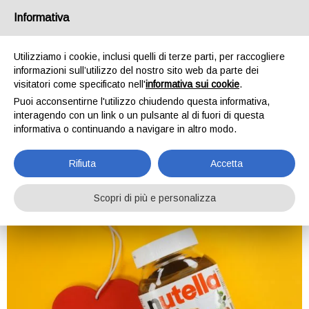
ATG Creative
Informativa
Agenzia web
Utilizziamo i cookie, inclusi quelli di terze parti, per raccogliere
informazioni sull’utilizzo del nostro sito web da parte dei
visitatori come specificato nell'
informativa sui cookie
.
Tag:
agenzia web
Puoi acconsentirne l'utilizzo chiudendo questa informativa,
interagendo con un link o un pulsante al di fuori di questa
informativa o continuando a navigare in altro modo.
La Nutella come esempio di
strategia vincente
Rifiuta
Accetta
Scopri di più e personalizza