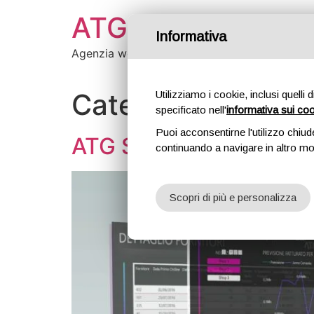
ATG Creative
Informativa
Agenzia web
Categoria:
Softwa
Utilizziamo i cookie, inclusi quelli 
specificato nell'
informativa sui co
Puoi acconsentirne l'utilizzo chiud
ATG Smart Company –
continuando a navigare in altro m
Scopri di più e personalizza